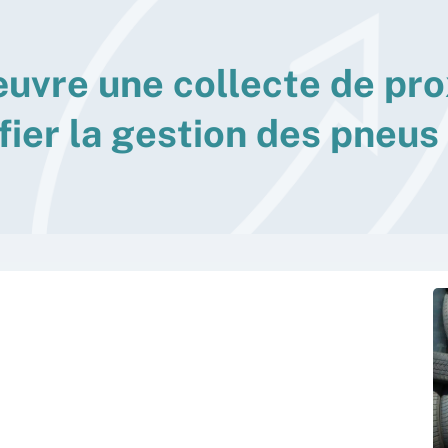
œ
u
v
r
e
u
n
e
c
o
l
l
e
c
t
e
d
e
p
r
o
f
i
e
r
l
a
g
e
s
t
i
o
n
d
e
s
p
n
e
u
s