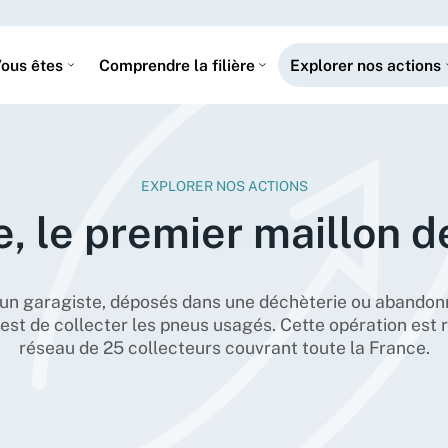
Vous êtes sur le point d'envoyer un message à
Prénom Nom
ous êtes
Comprendre la filière
Explorer nos actions
Cependant, si vous avez une question relative à
J’ai besoin d’aide pour me connecter à mon
une collecte de pneus (ouverture de compte,
compte
demande d’enlèvement ou autres) vous devez
nous contacter via le formulaire disponible
Valider
dans notre Foire aux Questions (FAQ).
EXPLORER NOS ACTIONS
e, le premier maillon d
Consulter la FAQ
Continuer
Créer un compte
 un garagiste, déposés dans une déchèterie ou abandonné
est de collecter les pneus usagés. Cette opération est r
Aliabase
réseau de 25 collecteurs couvrant toute la France.