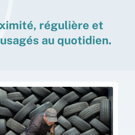
x
i
m
i
t
é
,
r
é
g
u
l
i
è
r
e
e
t
u
s
a
g
é
s
a
u
q
u
o
t
i
d
i
e
n
.