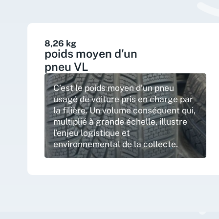
8,26 kg
poids moyen d'un
pneu VL
C’est le poids moyen d’un pneu
usagé de voiture pris en charge par
la filière. Un volume conséquent qui,
multiplié à grande échelle, illustre
l’enjeu logistique et
environnemental de la collecte.