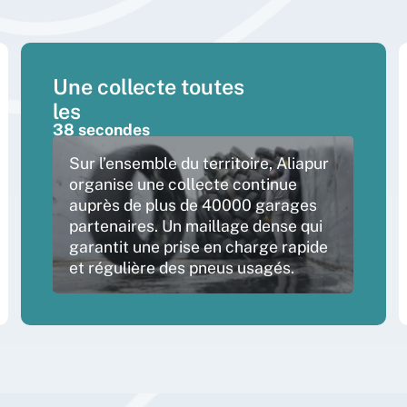
Une collecte toutes
les
38 secondes
Sur l’ensemble du territoire, Aliapur
organise une collecte continue
auprès de plus de 40000 garages
partenaires. Un maillage dense qui
garantit une prise en charge rapide
et régulière des pneus usagés.