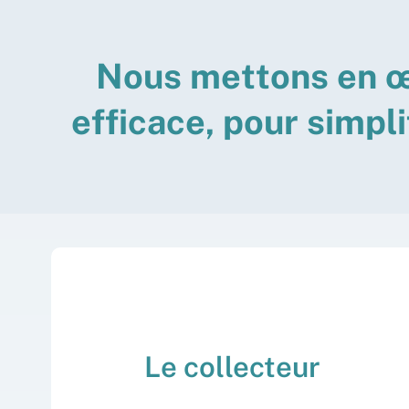
N
o
u
s
m
e
t
t
o
n
s
e
n
e
f
f
i
c
a
c
e
,
p
o
u
r
s
i
m
p
l
i
Le collecteur