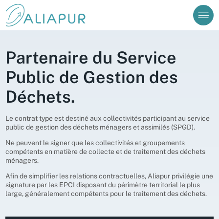
Vous êtes sur le point d'envoyer un message à
Prénom
Nom
Cependant, si vous avez une question relative à une
collecte de pneus (ouverture de compte, demande
d’enlèvement ou autres) vous devez nous contacter
J’ai besoin d’aide pour me connecter à mon compte
via le formulaire disponible dans notre Foire aux
Partenaire du Service
Questions (FAQ).
Valider
Public de Gestion des
Consulter la FAQ
Continuer
Déchets.
Créer un compte
Aliabase
Le contrat type est destiné aux collectivités participant au service
public de gestion des déchets ménagers et assimilés (SPGD).
Ne peuvent le signer que les collectivités et groupements
compétents en matière de collecte et de traitement des déchets
ménagers.
Afin de simplifier les relations contractuelles, Aliapur privilégie une
signature par les EPCI disposant du périmètre territorial le plus
large, généralement compétents pour le traitement des déchets.