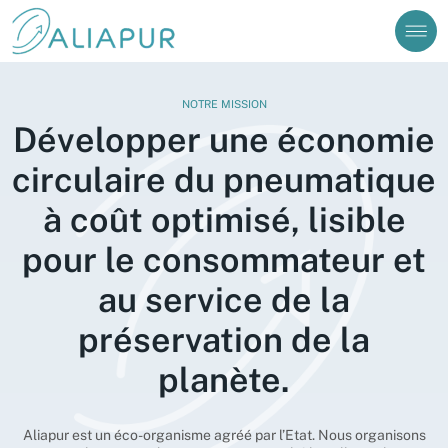
Vous êtes sur le point d'envoyer un message à
Prénom
Nom
Cependant, si vous avez une question relative à une
collecte de pneus (ouverture de compte, demande
d’enlèvement ou autres) vous devez nous contacter
J’ai besoin d’aide pour me connecter à mon compte
via le formulaire disponible dans notre Foire aux
NOTRE MISSION
Questions (FAQ).
Valider
Développer une économie
circulaire du pneumatique
Consulter la FAQ
Continuer
Créer un compte
à coût optimisé, lisible
Aliabase
pour le consommateur et
au service de la
préservation de la
planète.
Aliapur est un éco-organisme agréé par l’Etat. Nous organisons