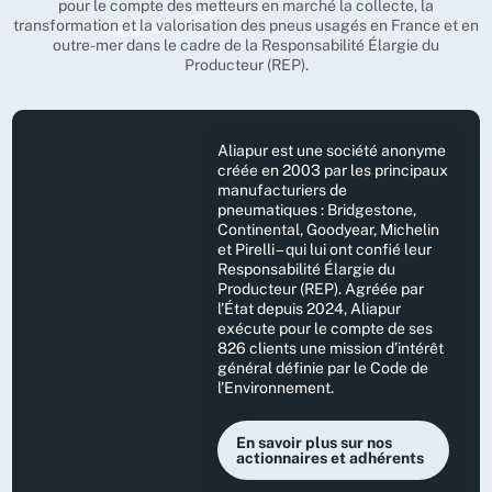
pour le compte des metteurs en marché la collecte, la
transformation et la valorisation des pneus usagés en France et en
outre-mer dans le cadre de la Responsabilité Élargie du
Producteur (REP).
Aliapur est une société anonyme
créée en 2003 par les principaux
manufacturiers de
pneumatiques : Bridgestone,
Continental, Goodyear, Michelin
et Pirelli – qui lui ont confié leur
Responsabilité Élargie du
Producteur (REP). Agréée par
l’État depuis 2024, Aliapur
exécute pour le compte de ses
826 clients une mission d’intérêt
général définie par le Code de
l’Environnement.
En savoir plus sur nos
actionnaires et adhérents