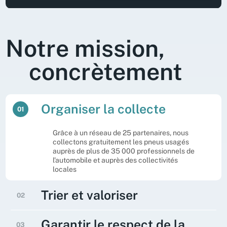
Notre mission,
concrètement
Organiser la collecte
01
Grâce à un réseau de 25 partenaires, nous
collectons gratuitement les pneus usagés
auprès de plus de 35 000 professionnels de
l’automobile et auprès des collectivités
locales
Trier et valoriser
02
Les pneus usagés sont ensuite triés pour
Garantir le respect de la
03