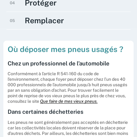
Protéger
04
confort de conduite.
accélérations brutales, les freinages soudains
et les virages rapides sollicitent énormément
les pneus et accélèrent leur usure.
Si vous changez de pneus selon la saison,
Remplacer
05
rangez ceux qui ne sont pas utilisés dans un
endroit sec, à l’abri de la lumière et debout
pour éviter les déformations.
Remplacez vos pneus lorsqu’ils montrent des
signes d’usure irrégulière, des fissures ou
d’autres dommages.Lorsque le témoin d’usure
Où déposer mes pneus usagés ?
est atteint, il est alors temps de changer de
pneus.
Chez un professionnel de l’automobile
Conformément à l’article R 541-160 du code de
l’environnement, chaque foyer peut déposer chez l’un des 40
000 professionnels de l’automobile jusqu’à huit pneus usagés
par an sans obligation d’achat. Pour trouver facilement le
point de reprise de vos vieux pneus le plus près de chez vous,
consultez le site
Que faire de mes vieux pneus.
Dans certaines déchetteries
Les pneus ne sont généralement pas acceptés en déchetterie
car les collectivités locales doivent réserver de la place pour
d’autres déchets. Par ailleurs, les déchetteries sont bien moins