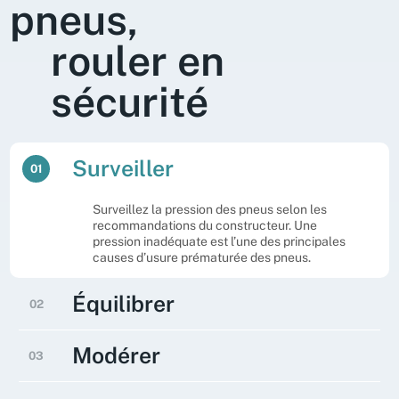
pneus,
rouler en
sécurité
Surveiller
01
Surveillez la pression des pneus selon les
recommandations du constructeur. Une
pression inadéquate est l’une des principales
causes d’usure prématurée des pneus.
Équilibrer
02
Vérifiez l’alignement et l’équilibrage. Un
Modérer
03
mauvais alignement des roues peut entraîner
une usure irrégulière. Un équilibrage correct
prolonge la vie des pneus et améliore le
Adoptez une conduite douce et modérée. Les