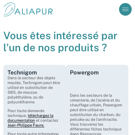
Vous êtes sur le point d'envoyer un message à
Prénom
Nom
Cependant, si vous avez une question relative à une
collecte de pneus (ouverture de compte, demande
d’enlèvement ou autres) vous devez nous contacter
J’ai besoin d’aide pour me connecter à mon compte
via le formulaire disponible dans notre Foire aux
Vous êtes intéressé par
Questions (FAQ).
Valider
l’un de nos produits ?
Consulter la FAQ
Continuer
Créer un compte
Aliabase
Technigom
Powergom
Dans le secteur des objets
moulés, Technigom peut être
utilisé en substitution de
SBS, de mousse
Dans les secteurs de la
polyéthylène, ou de
cimenterie, de l’aciérie et du
polyuréthanne.
chauffage urbain, Powergom
peut être utilisé en
Pour toute demande
substitution du charbon, du
technique,
téléchargez la
petcoke ou de l’anthracite.
documentation
et contactez
Vous trouverez les
Jean-Philippe Faure.
différentes fiches technique
Pour toute autre information
dans Ressources.