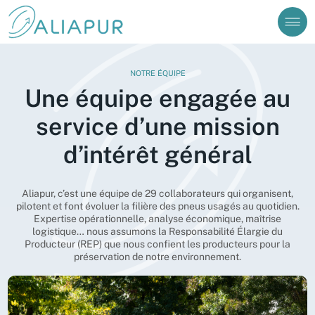
Vous êtes sur le point d'envoyer un message à
Prénom
Nom
Cependant, si vous avez une question relative à une
collecte de pneus (ouverture de compte, demande
d’enlèvement ou autres) vous devez nous contacter
J’ai besoin d’aide pour me connecter à mon compte
via le formulaire disponible dans notre Foire aux
NOTRE ÉQUIPE
Questions (FAQ).
Valider
Une équipe engagée au
service d’une mission
Consulter la FAQ
Continuer
Créer un compte
d’intérêt général
Aliabase
Aliapur, c’est une équipe de 29 collaborateurs qui organisent,
pilotent et font évoluer la filière des pneus usagés au quotidien.
Expertise opérationnelle, analyse économique, maîtrise
logistique… nous assumons la Responsabilité Élargie du
Producteur (REP) que nous confient les producteurs pour la
préservation de notre environnement.