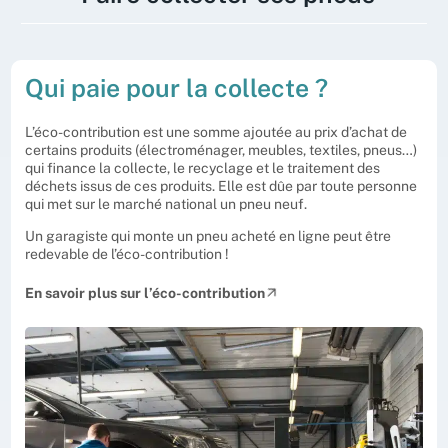
des intempéries. Notre collecteur partenaire
ouvrir un compte dans Aliabase, notre
pourra vous proposer la mise en place d’un
système d’information.
contenant spécifique vous permettant de
À partir de votre compte Aliabase, vous
bénéficier d’une prestation de ramassage
pouvez demander la collecte de vos pneus
Ouvrez un compte dans Aliabase
rapide. À partir de 3 tonnes de pneus par mois,
usagés. Notre collecteur partenaire
Qui paie pour la collecte ?
le recours à un contenant est obligatoire.
interviendra sous 11 jours pour une collecte
manuelle, sous 5 jours pour une collecte
mécanisée d’un contenant. Vous pouvez aussi
L’éco-contribution est une somme ajoutée au prix d’achat de
opter pour une collecte programmée dont la
certains produits (électroménager, meubles, textiles, pneus…)
fréquence sera définie avec votre collecteur.
qui finance la collecte, le recyclage et le traitement des
déchets issus de ces produits. Elle est dûe par toute personne
qui met sur le marché national un pneu neuf.
Faites vos démarches sur Aliabase
Un garagiste qui monte un pneu acheté en ligne peut être
redevable de l’éco-contribution !
En savoir plus sur l’éco-contribution