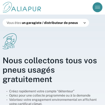
Vous êtes sur le point d'envoyer un message à
Prénom
Nom
Cependant, si vous avez une question relative à une
collecte de pneus (ouverture de compte, demande
d’enlèvement ou autres) vous devez nous contacter
J’ai besoin d’aide pour me connecter à mon compte
Vous êtes
via le formulaire disponible dans notre Foire aux
Questions (FAQ).
Valider
Consulter la FAQ
Continuer
Créer un compte
Aliabase
Nous collectons tous vos
pneus usagés
gratuitement
Créez rapidement votre compte “détenteur”
Optez pour une collecte programmée ou à la demande
Valorisez votre engagement environnemental en affichant
votre certificat climat.