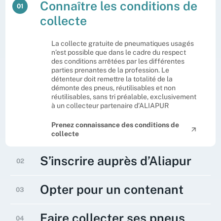
Connaître les conditions de
01
collecte
La collecte gratuite de pneumatiques usagés
n’est possible que dans le cadre du respect
des conditions arrêtées par les différentes
parties prenantes de la profession. Le
détenteur doit remettre la totalité de la
démonte des pneus, réutilisables et non
réutilisables, sans tri préalable, exclusivement
à un collecteur partenaire d’ALIAPUR
Prenez connaissance des conditions de
collecte
S’inscrire auprès d’Aliapur
02
Vous êtes professionnels de l’automobile ou
Opter pour un contenant
03
de la moto ? Vous commercialisez des pneus
de poids lourds ou d’engins agricoles ? Vous
gérez une flotte de véhicules et êtes
Les pneus usagés doivent être stockés à l’abri
Faire collecter ses pneus
04
détenteurs de pneus usagés ? Vous pouvez