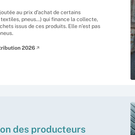
éco-contribution qu’ils peuvent r
petites contributions, par carte 
outée au prix d’achat de certains
extiles, pneus…) qui finance la collecte,
J’ai déjà un compte producteur, 
chets issus de ces produits. Elle n’est pas
pneus.
tribution 2026
Je n’ai pas encore de compte pro
d’informations sur la déclaration.
ion des producteurs