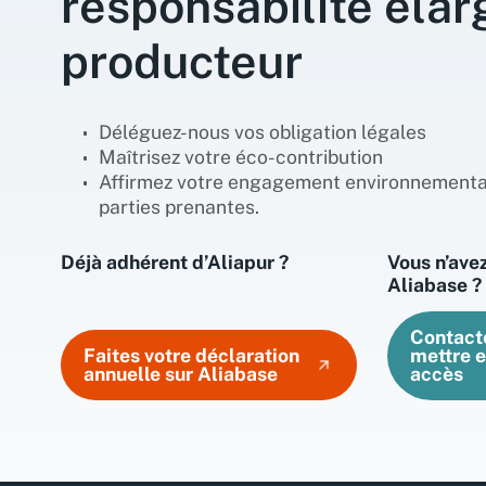
responsabilité élar
producteur
Déléguez-nous vos obligation légales
Maîtrisez votre éco-contribution
Affirmez votre engagement environnementa
parties prenantes.
Déjà adhérent d’Aliapur ?
Vous n’ave
Aliabase ?
Contact
Faites votre déclaration
mettre e
annuelle sur Aliabase
accès