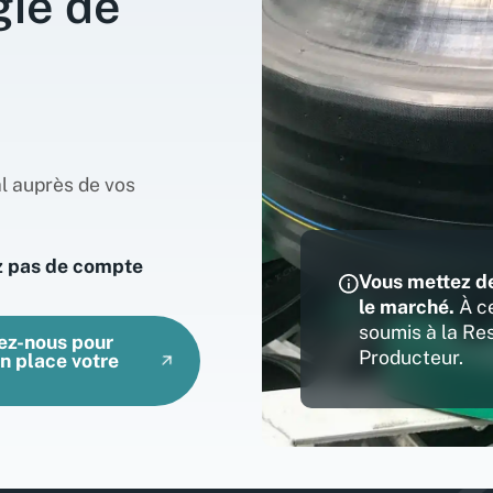
gie de
l auprès de vos
z pas de compte
Vous mettez d
le marché.
À ce
soumis à la Re
ez-nous pour
Producteur.
n place votre