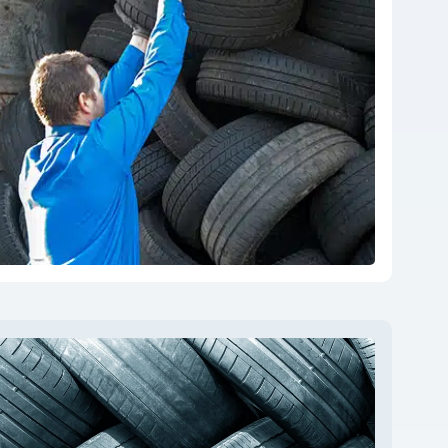
égler par virement bancaire ou, pour les
bancaire
je fais ma déclaration sur Aliabase
ducteur,
je contacte Aliapur
pour plus