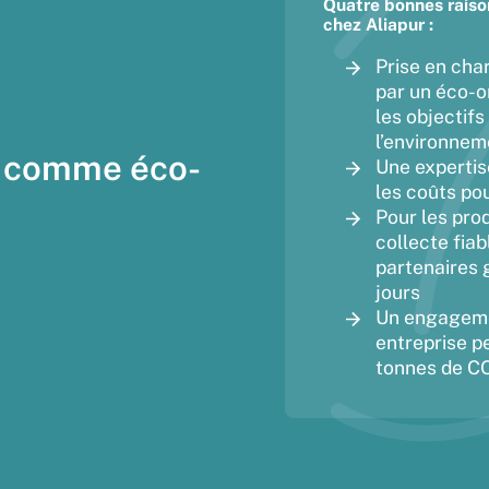
Quatre bonnes raiso
chez Aliapur :
Prise en cha
par un éco-o
les objectif
l’environneme
r comme éco-
Une expertis
les coûts po
Pour les pro
collecte fia
partenaires 
jours
Un engageme
entreprise p
tonnes de CO